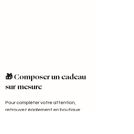
🎁 Composer un cadeau 
sur mesure
Pour compléter votre attention, 
retrouvez également en boutique :
Nos 
chocolats bombes
, boules 
de chocolat garnies de 
guimauves